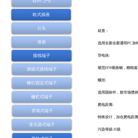
SFP+ 2*N
欧式插座
公头
材质：
母座
选用全新全新通明PC加特
接线端子
导电体:
规范H59规格铜，精细
插拔式接线端子
螺丝:
螺钉固定式端子
选用国标件，较市场惯例
栅栏式端子
爬电距离:
穿墙式端子
特殊设计，加在爬电距离
变压器式端子
污染等级:II级