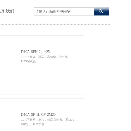
联系我们
D10A-SEH-2g-m25
10A上壳体，双耳，高结构，侧出线，
M25螺纹孔
D10A-SF-1L-CV-2M20
10A下底座，单扣，封底,侧出线，双M20
螺纹孔，带防护盖