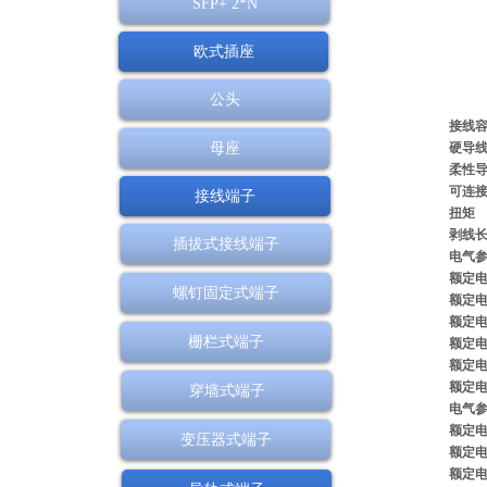
SFP+ 2*N
欧式插座
公头
接线
母座
硬导
柔性
可连
接线端子
扭矩
剥线
插拔式接线端子
电气参
额定电
螺钉固定式端子
额定电
额定电
栅栏式端子
额定电
额定电
额定电
穿墙式端子
电气参
额定
变压器式端子
额定
额定电压