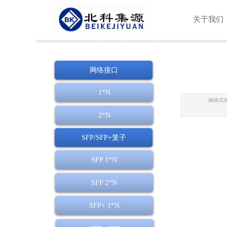
关于我们
网络接口
1*N
插拔式连
2*N
SFP/SFP+笼子
SFP 1*N
SFP 2*N
SFP+ 1*N