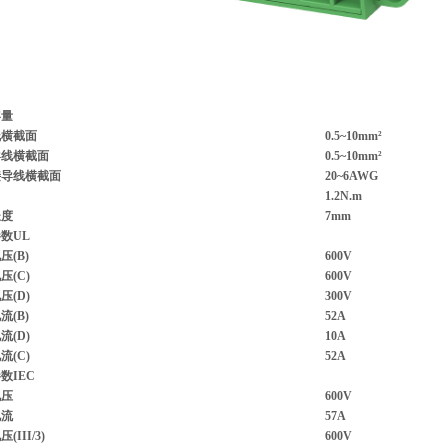
容量
线横截面
0.5~10mm²
导线横截面
0.5~10mm²
接导线横截面
20~6AWG
1.2N.m
长度
7mm
数UL
压(B)
600V
压(C)
600V
压(D)
300V
流(B)
52A
流(D)
10A
流(C)
52A
数IEC
电压
600V
电流
57A
(III/3)
600V